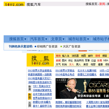
搜狐首页
-
新闻
-
搜狐首页
汽车首页
文章页
城市站首页
城市站子
|
|
|
|
▼
▼
▼
▼
刊例色块示意说明:
■
经销商广告资源
■
大区广告资源