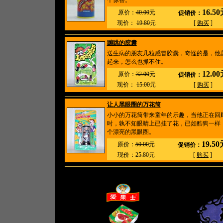
个惊喜。
16.5
原价：
40.00
元
促销价：
现价：
19.80
元
[
购买
]
蹦跳的胶囊
送生病的朋友几粒感冒胶囊，奇怪的是，他
起来，怎么也抓不住。
12.0
原价：
32.00
元
促销价：
现价：
15.00
元
[
购买
]
让人黑眼圈的万花筒
小小的万花筒带来童年的乐趣，当他正在回
时，孰不知眼睛上已挂了花，已如酷狗一样
个漂亮的黑眼圈。
19.5
原价：
50.00
元
促销价：
现价：
25.80
元
[
购买
]