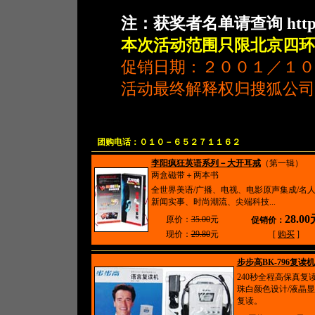
注：获奖者名单请查询 http://s
本次活动范围只限北京四环
促销日期：２００１／１０／
活动最终解释权归搜狐公司
团购电话：０１０－６５２７１１６２
李阳疯狂英语系列－大开耳戒
（第一辑）
两盒磁带＋两本书
全世界美语/广播、电视、电影原声集成/名
新闻实事、时尚潮流、尖端科技...
28.0
原价：
35.00
元
促销价：
现价：
29.80
元
[
购买
]
步步高BK-796复读机
240秒全程高保真复
珠白颜色设计/液晶显
复读。