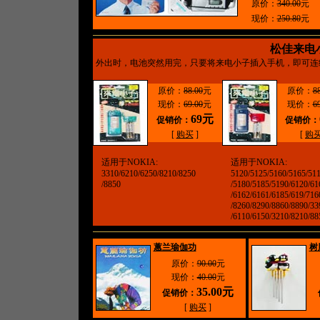
原价：
340.00
元
现价：
250.80
元
松佳来电
外出时，电池突然用完，只要将来电小子插入手机，即可连续通话30
原价：
88.00
元
原价：
8
现价：
69.00
元
现价：
6
69元
促销价：
促销价：
[
购买
]
[
购
适用于NOKIA:
适用于NOKIA:
3310/6210/6250/8210/8250
5120/5125/5160/5165/51
/8850
/5180/5185/5190/6120/61
/6162/6161/6185/619/716
/8260/8290/8860/8890/33
/6110/6150/3210/8210/88
蕙兰瑜伽功
树
原价：
90.00
元
现价：
40.00
元
35.00元
促销价：
[
购买
]