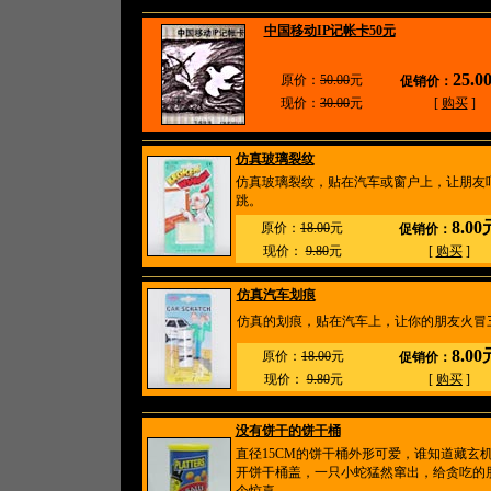
中国移动IP记帐卡50元
25.0
原价：
50.00
元
促销价：
现价：
30.00
元
[
购买
]
仿真玻璃裂纹
仿真玻璃裂纹，贴在汽车或窗户上，让朋友
跳。
8.00
原价：
18.00
元
促销价：
现价：
9.80
元
[
购买
]
仿真汽车划痕
仿真的划痕，贴在汽车上，让你的朋友火冒
8.00
原价：
18.00
元
促销价：
现价：
9.80
元
[
购买
]
没有饼干的饼干桶
直径15CM的饼干桶外形可爱，谁知道藏玄
开饼干桶盖，一只小蛇猛然窜出，给贪吃的